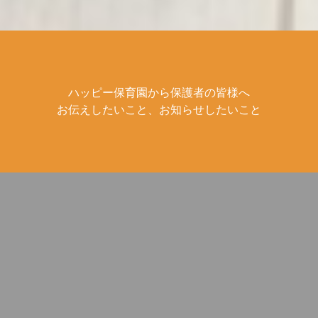
ハッピー保育園から保護者の皆様へ
お伝えしたいこと、お知らせしたいこと
ハッピー第二保育園です
. ハッピー保育園です🌻
（╹◡╹）♡ アンパンマン
🌈 . 風邪対策で手洗いを
体操！ニコニコの笑顔で
強化しています🖐🏽❗️ . 外か
ダンス楽しんでます✨み
ら帰ってきた時、ご飯や
んな上手ずになりました
おやつを食べる前など、
♪ #アンパンマン #体操 #
子どもたち全員が手を洗
ダンス #ニコニコ #笑顔
います✨ . #室内 #手洗い
http://plus-child.com/ #ハ
#手洗い場 #水道 #手洗い
ッピー第二保育園 #子供
うがい #風邪 #風邪予防 #
#保育 #保育園 #磐田市 #
風邪対策 #健康第一 #磐
2018.5.19
2018.5.17