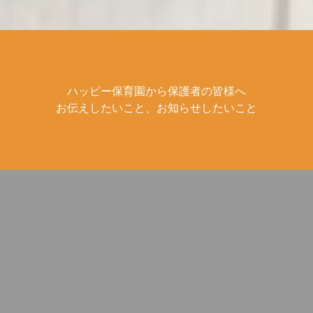
ハッピー保育園から保護者の皆様へ
お伝えしたいこと、お知らせしたいこと
. ハッピー保育園です☂️🍬
. ハッピー保育園です☀️ .
. ゴム跳びに挑戦！ ぴょ
手づくり知育玩具で 遊び
んっと跳んで 着地も上手
ながらボタンの練習をし
にできました◎ . #雨 #雨
ています◎ . #手作り #手
降り #室内遊び #2歳児 #
作りおもちゃ #知育玩具
ゴム跳び #ジャンプ力 #
#ボタン #ボタンつなぎ #
運動 #挑戦 #ジャンプ #着
ボタンかけ #手先の運動
地 #成功 #よくできまし
#指先遊び #練習中 #集中
た #💮
力 #2歳児
ʕ•̫͡•ʕ•̫͡•ʔ•̫͡•ʔ•̫͡•ʕ•̫͡•ʔ•̫͡•ʕ•̫͡•ʕ•̫͡•ʔ•̫͡•ʔ•̫͡•ʕ•̫͡•ʔ
ʕ•̫͡•ʕ•̫͡•ʔ•̫͡•ʔ•̫͡•ʕ•̫͡•ʔ•̫͡•ʕ•̫͡•ʕ•̫͡•ʔ•̫͡•ʔ•̫͡•
2019.5.14
2019.5.10